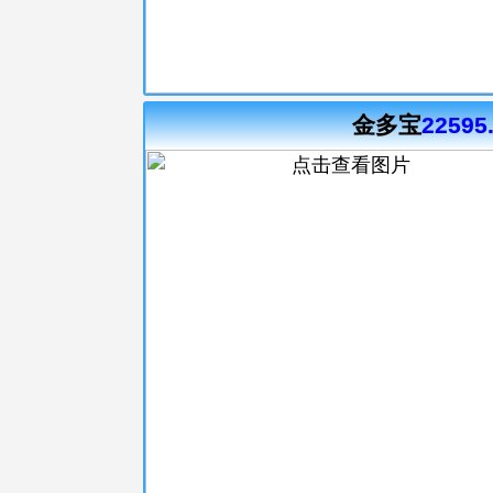
金多宝
22595