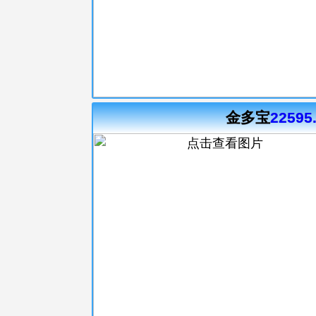
金多宝
22595