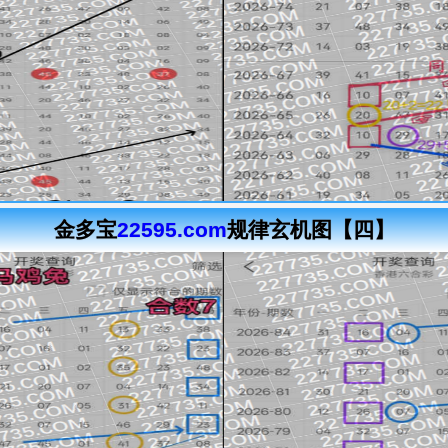
金多宝
22595.com
规律玄机图【四】