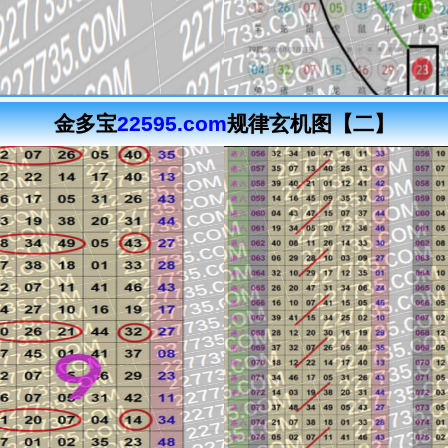
金多宝
22595.com
规律玄机图【二】