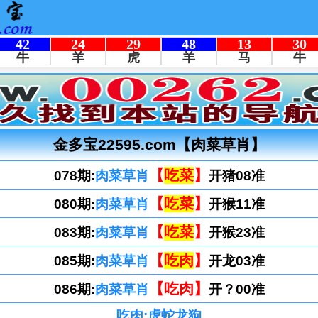
金多宝22595.com【肉菜草肖】
【
吃菜
】
078期:
肉菜草肖
开猪08准
【
吃菜
】
080期:
肉菜草肖
开猴11准
【
吃菜
】
083期:
肉菜草肖
开猴23准
【
吃肉
】
085期:
肉菜草肖
开龙03准
【吃肉】
086期:
肉菜草肖
开？00准
吃肉:虎蛇龙狗