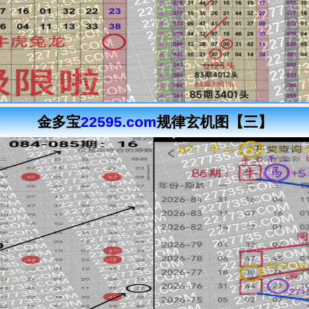
金多宝
22595.com
规律玄机图【三】