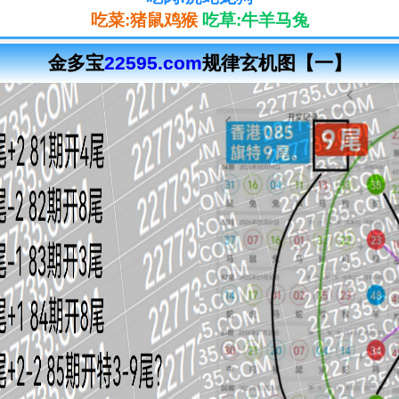
吃菜:猪鼠鸡猴
吃草:牛羊马兔
金多宝
22595.com
规律玄机图【一】