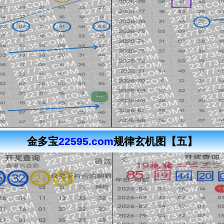
金多宝
22595.com
规律玄机图【五】