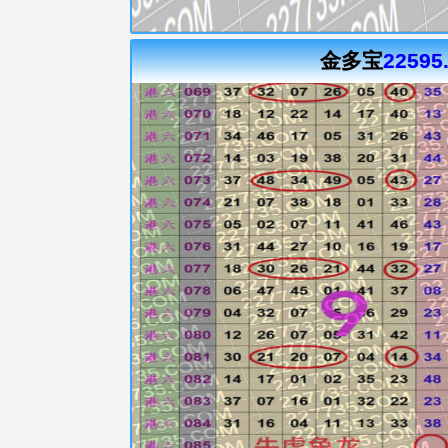
金多宝
22595