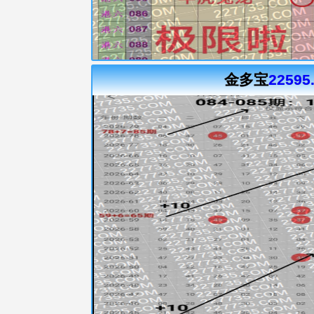
金多宝
22595