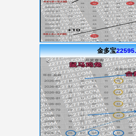
金多宝
22595