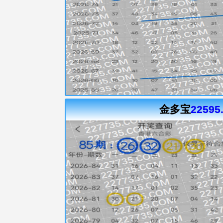
金多宝
22595