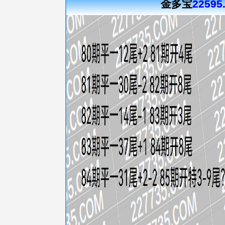
金多宝
22595